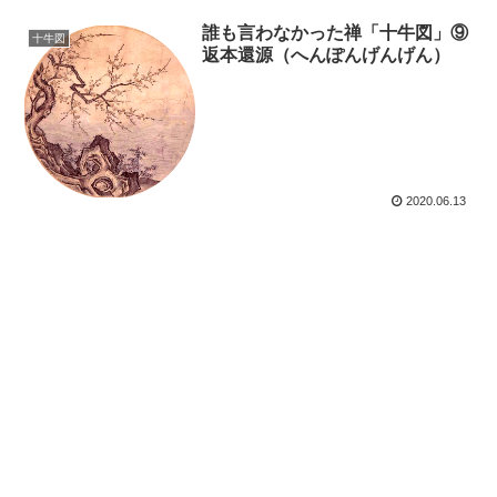
誰も言わなかった禅「十牛図」⑨
十牛図
返本還源（へんぽんげんげん）
2020.06.13