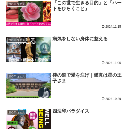
「この世で生きる目的」と「ハー
200年ゴエス
トをひらくこと」
2024.11.15
病気をしない身体に整える
200年ゴエス
2024.11.05
律の道で愛を注げ｜鑑真は星の王
200年ゴエス
子さま
2024.10.29
四法印パラダイス
200年ゴエス