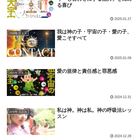
る喜び
2025.01.27
我は神の子・宇宙の子・愛の子、
200年ゴエス
愛こそすべて
2025.01.09
愛の規律と責任感と罪悪感
200年ゴエス
2024.12.31
私は神。神は私。神の呼吸法レッ
200年ゴエス
スン
2024.12.28