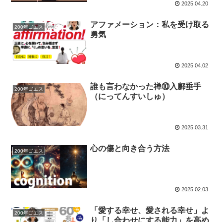
2025.04.20
アファメーション：私を受け取る
200年ゴエス
勇気
2025.04.02
誰も言わなかった禅⑩入鄽垂手
200年ゴエス
（にってんすいしゅ）
2025.03.31
心の傷と向き合う方法
200年ゴエス
2025.02.03
「愛する幸せ、愛される幸せ」よ
200年ゴエス
り「し合わせにする能力」を高め