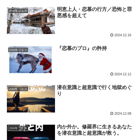
明恵上人・恋慕の行方／恐怖と罪
200年ゴエス
悪感を超えて
2024.12.16
『恋慕のプロ』の矜持
200年ゴエス
2024.12.12
潜在意識と超意識で行く地獄めぐ
200年ゴエス
り
2024.12.08
内か外か。修羅界に生きるあなた
200年ゴエス
を潜在意識と超意識が救う。