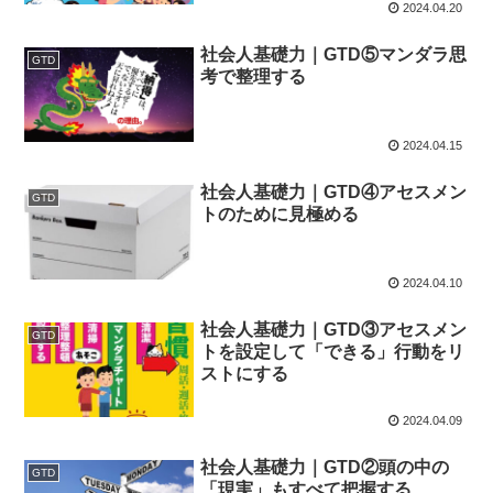
2024.04.20
社会人基礎力｜GTD⑤マンダラ思
GTD
考で整理する
2024.04.15
社会人基礎力｜GTD④アセスメン
GTD
トのために見極める
2024.04.10
社会人基礎力｜GTD③アセスメン
GTD
トを設定して「できる」行動をリ
ストにする
2024.04.09
社会人基礎力｜GTD②頭の中の
GTD
「現実」もすべて把握する