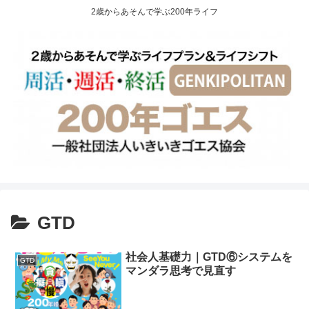
2歳からあそんで学ぶ200年ライフ
GTD
社会人基礎力｜GTD⑥システムを
GTD
マンダラ思考で見直す