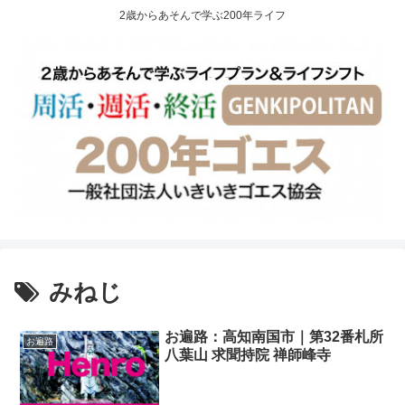
2歳からあそんで学ぶ200年ライフ
みねじ
お遍路：高知南国市｜第32番札所
お遍路
八葉山 求聞持院 禅師峰寺