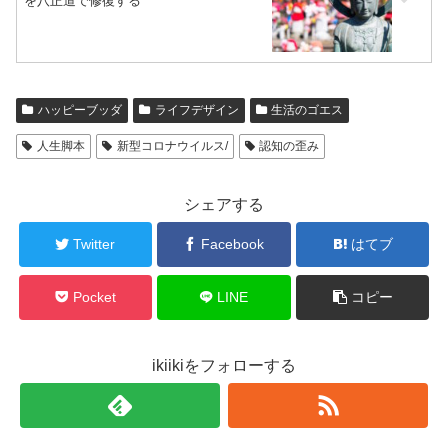
を八正道で修復する
ハッピーブッダ
ライフデザイン
生活のゴエス
人生脚本
新型コロナウイルス/
認知の歪み
シェアする
Twitter
Facebook
はてブ
Pocket
LINE
コピー
ikiikiをフォローする