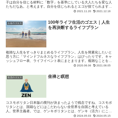
子は自分を信じる材料に「数字」を基準にしている大人たちを変な人
たちだなあ。と考えます。自分を信じられるとエゴが捨てられます。
エゴがなくなると見えなくても大切なものがわかります。旅は気づき
2021.11.20
2021.12.16
に与えられて期間、一本のバラは悟りの花。
100年ライフ生活のゴエス｜人生
お金のゴエス
を再決断するライフプラン
複雑な人生をすっきりまとめるライフプラン。人生を簡素化したいと
思う方に「マインドフルネスなライフプラン」はぴったりです。キャ
ッシュフロー表、ライフイベント表にまとまります。複雑なことをル
ーチンワークして周活・週活・終活でエンドレスにワンダフルです。
2020.06.06
2021.08.05
坐禅と瞑想
生活のゴエス
コスモポリタン日本版の廃刊が決まったようで残念ですね、コスモポ
リタンとは、国籍などにはこだわらない全世界を自国と考えている
人。世界主義者。では、ゲンキポリタンとは、ゲンキ（活力）にこだ
わるポジティブな元気主義者。自由で豊かなライフシフトに欠...
2024.05.03
2024.05.15