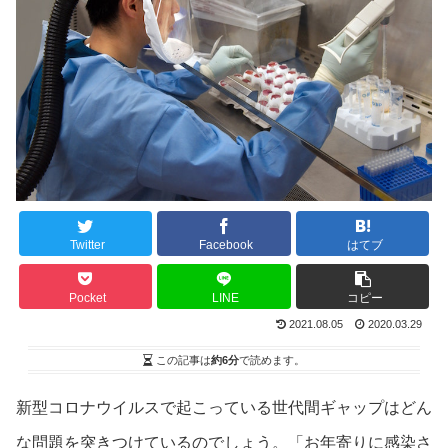
Twitter
Facebook
はてブ
Pocket
LINE
コピー
2021.08.05
2020.03.29
この記事は
約6分
で読めます。
新型コロナウイルスで起こっている世代間ギャップはどん
な問題を突きつけているのでしょう。「お年寄りに感染さ