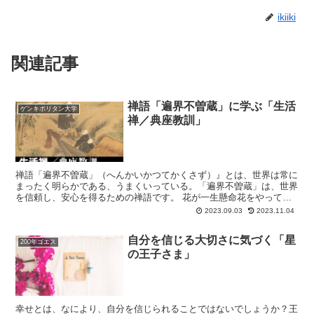
ikiiki
関連記事
禅語「遍界不曽蔵」に学ぶ「生活
ゲンキポリタン大学
禅／典座教訓」
禅語「遍界不曽蔵」（へんかいかつてかくさず）』とは、世界は常に
まったく明らかである、うまくいっている。「遍界不曽蔵」は、世界
を信頼し、安心を得るための禅語です。 花が一生懸命花をやってい
るように、月も木々もそれぞれに何も隠さずにやっている...
2023.09.03
2023.11.04
自分を信じる大切さに気づく「星
200年ゴエス
の王子さま」
幸せとは、なにより、自分を信じられることではないでしょうか？王