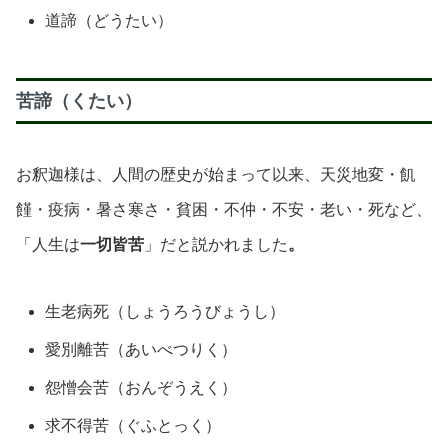
道諦（どうたい）
苦諦（くたい）
お釈迦様は、人間の歴史が始まって以来、天災地変・飢
饉・疫病・暑さ寒さ・貧困・不仲・不安・老い・死など、
「人生は
一切皆苦
」だと説かれました
。
生老病死（しょうろうびょうし）
愛別離苦（あいべつりく）
怨憎会苦（おんぞうえく）
求不得苦（ぐふとっく）