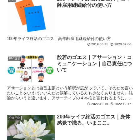
齢雇用継続給付の使い方
100年ライフ終活のゴエス｜高年齢雇用継続給付の使い方
2019.08.11
2020.07.06
般若のゴエス｜アサーション・コ
PAC交流
ミュニケーション｜自己責任につ
いて
アサーションとは自己主張という解釈が広がっていて、そのため言い
たいことをいえばいいんだと誤解している方も少なくありません。結
論からいうと違います。アサーティブの４本柱と言われるように、率
直・誠実・対等を束ねているのは自己責任です。つまり「自由」とい
2022.12.16
2022.12.17
うことです。自己責任とは良識であり自由なのです。
200年ライフ終活のゴエス｜身体
介護予防
感覚で識る、いまここ。