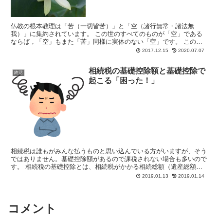
仏教の根本教理は「苦（一切皆苦）」と「空（諸行無常・諸法無
我）」に集約されています。 この世のすべてのものが「空」である
ならば，「空」もまた「苦」同様に実体のない「空」です。 この素
朴なことを知識ではなく自身の身体感覚で納...
2017.12.15
2020.07.07
相続税の基礎控除額と基礎控除で
終活
起こる「困った！」
相続税は誰もがみんな払うものと思い込んでいる方がいますが、そう
ではありません。基礎控除額があるので課税されない場合も多いので
す。 相続税の基礎控除とは、相続税がかかる相続総額（遺産総額）
なのか、かからない相続総額（遺産総額）なのか、そ...
2019.01.13
2019.01.14
コメント