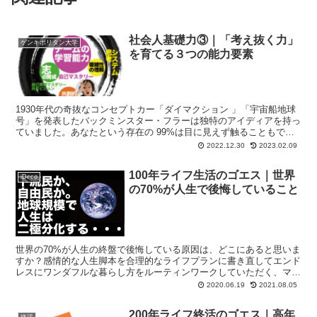
社会人基礎力③｜「考え抜く力」
ゲンキポリタン大学
を育てる３つの能力要素
1930年代の奇抜なコンセプトカー「ダイマクション 」「宇宙船地球
号」を発表したバックミンスター・フラーは独特のアイディアを持っ
ていました。あなたという存在の 99%は目に見えず触ることもでき
ないという言葉は死語、現実になっています。自分の時間をより有効
2022.12.30
2023.02.09
な探索的な投資に解放すれば，自分の富を増やすことになるという発
想で，貨幣ではなく人間の生命を維持・保護・成長させるものこそが
100年ライフ生活のゴエス｜世界
富であると考えました。それこそが「考え抜く力」の成果です、
iDeco
の70%が人生で後悔していること
世界の70%が人生の終盤で後悔している原因は、どこにあると思いま
すか？感情的な人生脚本を合理的なライフプランに書き直してエンド
レスにワンダフルな暮らし方をルーティンワークしていただく、マイ
ンドフルネスなライフプラン（ファイナンシャルプランニング）のご
2020.06.19
2021.08.05
案内です。
200年ライフ終活のゴエス｜高年
終活