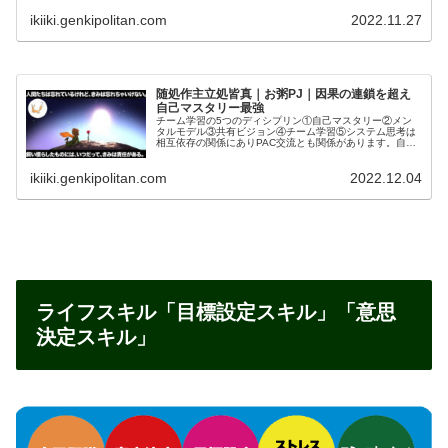
わゆる「自分自身の思考のクセ」を認識しない限り、間違
った思考・行動を克服することはできません。メンタルモ
ikiiki.genkipolitan.com
2022.11.27
デルは、５つの心（自我）のバランス及び個人のライフス
タイルと深く関係しています。これを認識するのがエゴグ
ラムです。エゴグラムで知ることができる５つの心の強弱
には、それぞれ生育環境の理由があります。特に安全基地
である『愛着』の問題は一生に影響するので、『愛着』の
問題を解決する上でも、整える必要があります。「自分自
身の思考のクセ』を認識して、克服するには『エゴグラ
随処作主立処皆真｜お粥PJ｜因果の連鎖を超え
ム』を使います。「自分自身の思考のクセ』を他者から指
自己マスタリー最強
摘されると不愉快になったりしますが、『エゴグラム』を
チーム学習の5つのディシプリン①自己マスタリー②メン
使えば冷静に判断して合理的に克服できます。
タルモデル③共有ビジョン④チーム学習⑤システム思考は
相互依存の関係にありPAC交流とも関係があります。自他
肯定を妨害する「善因善果、悪因悪果」の因果の連鎖を断
ち切るしなやかな弾力性、レジリエンスで自己マスタリー
ikiiki.genkipolitan.com
2022.12.04
を高みにつなぐ楽しみを味わってください。
ライフスキル「目標設定スキル」「意思
決定スキル」