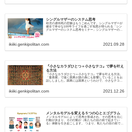
シングルマザーのシステム思考
幼児の虐待死の悲惨はもうごめんです。シングルマザーが
健全で幸せな100年ライフを過ごす知恵が得られる「シン
グルマザーのシステム思考セミナー」シングルマザーの方
はすべて70%割引です。30,000円（税込）→9000円（税
込）になります。1to1なのでプライバシーも安心。
ikiiki.genkipolitan.com
2021.09.28
『小さなカラダひとつ＋小さなテコ』で夢を叶え
る方法
『小さなカラダひとつ＋小さなテコ』で夢を叶える方法。
「曼荼羅」で描く因果が誰の身にも影響していることをお
話ししました。因果には因果というわけで、小さなテコの
ひとつ「マンダラチャート」をご案内しました。身近なこ
とに応用にできるので、繰り返し使って精度アップを心が
ikiiki.genkipolitan.com
2021.12.26
けてください。
メンタルモデルを変える５つの心とエゴグラム
メンタルモデルによって思考が形成され、その思考を元に
行動が決まり、その行動が（私たちの目の前で起きてい
る）体験を引き起こします。 つまり、私たちの目の前で起
きている全ての体験は、メンタルモデルの上に成立してい
るということになります。自分自身のメンタルモデル、い