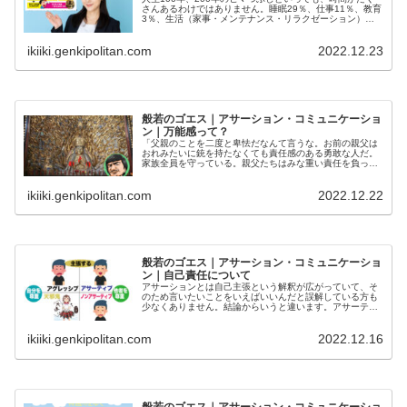
さんあるわけではありません。睡眠29％、仕事11％、教育
3％、生活（家事・メンテナンス・リラクゼーション）
57％を除けば残るのは10％。先人が解き明かした原理原則
で短期集中で片付けたいですね。ファンタジーな万能感も
ikiiki.genkipolitan.com
2022.12.23
使い方で100人力。
般若のゴエス｜アサーション・コミュニケーショ
ン｜万能感って？
「父親のことを二度と卑怯だなんて言うな。お前の親父は
おれみたいに銃を持たなくても責任感のある勇敢な人だ。
家族全員を守っている。親父たちはみな重い責任を負って
墓に入るまでそれを守り続けているのだ。人に言われてや
るンじゃない。お前たちを愛しているからだ。オレにそん
ikiiki.genkipolitan.com
2022.12.22
な勇気はない。毎日畑でラバのように汗を流して働くこと
こそ本物の勇気だ。」万能感を捨てて無力感を受け入れ
る。ブロンソンはそう言いました。
般若のゴエス｜アサーション・コミュニケーショ
ン｜自己責任について
アサーションとは自己主張という解釈が広がっていて、そ
のため言いたいことをいえばいいんだと誤解している方も
少なくありません。結論からいうと違います。アサーティ
ブの４本柱と言われるように、率直・誠実・対等を束ねて
いるのは自己責任です。つまり「自由」ということです。
ikiiki.genkipolitan.com
2022.12.16
自己責任とは良識であり自由なのです。