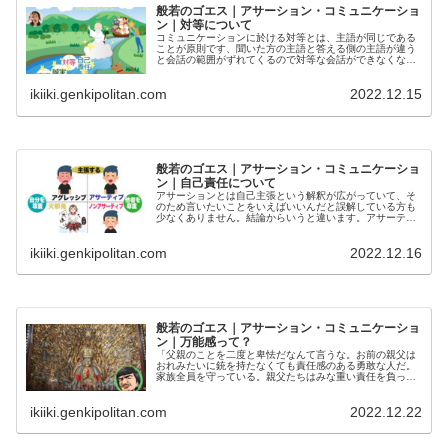
般若のゴエス｜アサーション・コミュニケーショ
ン｜対等について
コミュニケーションに於ける対等とは、主語が同じである
ことが原則です、聞いた方の主語と答える側の主語が違う
と会話の範囲がずれてくるので対等な会話ができなくなり
ます。対等とは精神的なものではなく、会話の技術です。
技術なので勉強すれば改善できますが、認識を間違うとパ
ikiiki.genkipolitan.com
2022.12.15
ワハラと誤解されます。
般若のゴエス｜アサーション・コミュニケーショ
ン｜自己責任について
アサーションとは自己主張という解釈が広がっていて、そ
のため言いたいことをいえばいいんだと誤解している方も
少なくありません。結論からいうと違います。アサーティ
ブの４本柱と言われるように、率直・誠実・対等を束ねて
いるのは自己責任です。つまり「自由」ということです。
ikiiki.genkipolitan.com
2022.12.16
自己責任とは良識であり自由なのです。
般若のゴエス｜アサーション・コミュニケーショ
ン｜万能感って？
「父親のことを二度と卑怯だなんて言うな。お前の親父は
おれみたいに銃を持たなくても責任感のある勇敢な人だ。
家族全員を守っている。親父たちはみな重い責任を負って
墓に入るまでそれを守り続けているのだ。人に言われてや
るンじゃない。お前たちを愛しているからだ。オレにそん
ikiiki.genkipolitan.com
2022.12.22
な勇気はない。毎日畑でラバのように汗を流して働くこと
こそ本物の勇気だ。」万能感を捨てて無力感を受け入れ
る。ブロンソンはそう言いました。