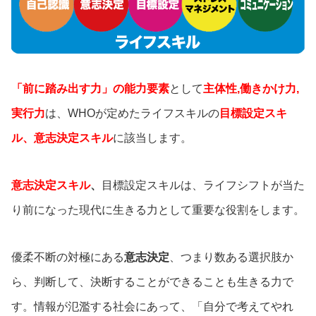
「前に踏み出す力」の能力要素
として
主体性,働きかけ力,
実行力
は、WHOが定めたライフスキルの
目標設定スキ
ル、意志決定スキル
に該当します。
意志決定スキル
、
目標設定スキルは、ライフシフトが当た
り前になった現代に生きる力として重要な役割をします。
優柔不断の対極にある
意志決定
、つまり数ある選択肢か
ら、判断して、決断することができることも生きる力で
す。情報が氾濫する社会にあって、「自分で考えてやれ