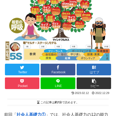
Twitter
Facebook
はてブ
Pocket
LINE
コピー
2023.02.12
2022.12.29
この記事は
約7分
で読めます。
前回「
社会人基礎力①
」では、社会人基礎力の12の能力