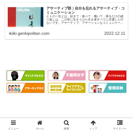
アサーティブ部｜自分を忘れるアサーティブ・コ
ミュニケーション
ヒトの一生とは、起きて・食べて・働いて・寝るだけの繰
り返しは、この世に生をうけた生き者すべてに共通した行
ないです。アサーティブ、アサーションなコミュニケーシ
ョンとは、率直・誠実・対等・自己責任を念頭に自分にも
相手にも同様に自己主張することです。わざわざアサーテ
ikiiki.genkipolitan.com
2022.12.11
ィブ、アサーションと念押しするのは、そうでないヒトが
多いからです。
メニュー
ホーム
検索
トップ
サイドバー