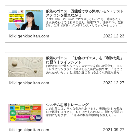
般若のゴエス｜万能感でやる気ホルモン・テスト
ステロンを垂れながせ
人生100年、200年のヒマつぶしといっても、時間がたく
さんあるわけではありません。睡眠29％、仕事11％、教育
3％、生活（家事・メンテナンス・リラクゼーション）
57％を除けば残るのは10％。先人が解き明かした原理原則
で短期集中で片付けたいですね。ファンタジーな万能感も
ikiiki.genkipolitan.com
2022.12.23
使い方で100人力。
般若のゴエス｜「お金のゴエス」を「利休七則」
に習う｜ライフシフト
お金は自由で豊かなマルチステージを自らが設計し、エン
ドレスにワンダフルに乗り切るために必要です。「そこに
あなたがいた。」と形跡が感じられるような簡素な暮らし
とお金の使い方、あなたでないものは全部切って捨てたら
自然に必要最小限になります。あなたが旅立った後の部屋
ikiiki.genkipolitan.com
2022.12.27
を想像してみてください。あなたの秩序が見えたら素敵で
す。
システム思考トレーニング
この世界にはいろんな悩みがあります。表面だけしか見な
いで解決しょうとしてもくりかえされるし、新たな問題の
原因になります。 「自分の本当の願望を発見したい」
「同じことを繰り返す謎を解決したい」 「ためいきが...
ikiiki.genkipolitan.com
2021.09.27