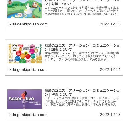
般若のゴエス｜アサーション・コミュニケーショ
ン｜対等について
コミュニケーションに於ける対等とは、主語が同じである
ことが原則です、聞いた方の主語と答える側の主語が違う
と会話の範囲がずれてくるので対等な会話ができなくなり
ます。対等とは精神的なものではなく、会話の技術です。
技術なので勉強すれば改善できますが、認識を間違うとパ
ikiiki.genkipolitan.com
2022.12.15
ワハラと誤解されます。
般若のゴエス｜アサーション・コミュニケーショ
ン｜誠実について
経営の神様ドラッカーは、誠実さが欠けていたら組織は腐
敗するといいました。同じことは個人や家庭にもいえま
す。アサーティブの4本柱のひとつである誠実さ
（Integrity）とは何でしょう？「誠実な人」は最高の褒め
言葉とされています。誠実なヒトは見えないことも見よう
ikiiki.genkipolitan.com
2022.12.14
とします。聞こえないことも聞こうとします。
般若のゴエス｜アサーション・コミュニケーショ
ン｜率直について
アサーティブ４本柱（率直・誠実・対等・自己責任）から
「率直」についてご説明です。アサーティブであるため
に、率直・誠実・対等・自己責任の４本柱それぞれを具体
的に理解することは有効です。ここではPAC交流がどうな
っているか図解で説明します。
ikiiki.genkipolitan.com
2022.12.13