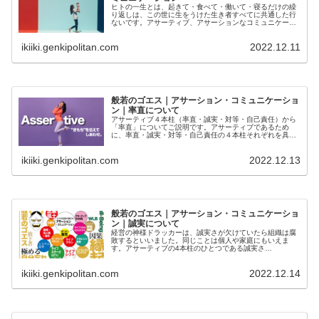
ヒトの一生とは、起きて・食べて・働いて・寝るだけの繰
り返しは、この世に生をうけた生き者すべてに共通した行
ないです。アサーティブ、アサーションなコミュニケーシ
ョンとは、率直・誠実・対等・自己責任を念頭に自分にも
相手にも同様に自己主張することです。わざわざアサーテ
ikiiki.genkipolitan.com
2022.12.11
ィブ、アサーションと念押しするのは、そうでないヒトが
多いからです。
般若のゴエス｜アサーション・コミュニケーショ
ン｜率直について
アサーティブ４本柱（率直・誠実・対等・自己責任）から
「率直」についてご説明です。アサーティブであるため
に、率直・誠実・対等・自己責任の４本柱それぞれを具体
的に理解することは有効です。ここではPAC交流がどうな
っているか図解で説明します。
ikiiki.genkipolitan.com
2022.12.13
般若のゴエス｜アサーション・コミュニケーショ
ン｜誠実について
経営の神様ドラッカーは、誠実さが欠けていたら組織は腐
敗するといいました。同じことは個人や家庭にもいえま
す。アサーティブの4本柱のひとつである誠実さ
（Integrity）とは何でしょう？「誠実な人」は最高の褒め
言葉とされています。誠実なヒトは見えないことも見よう
ikiiki.genkipolitan.com
2022.12.14
とします。聞こえないことも聞こうとします。