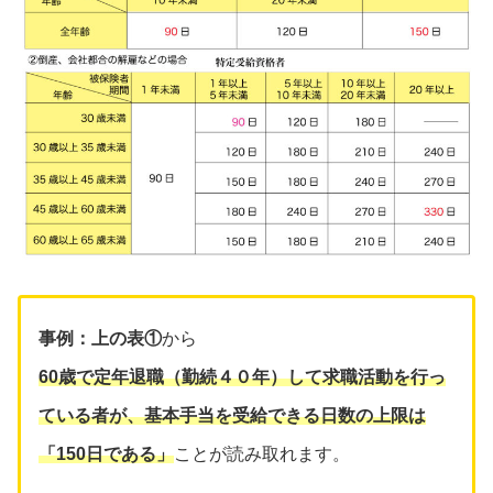
事例：
上の表①
から
60歳で定年退職（勤続４０年）して求職活動を行っ
ている者が、基本手当を受給できる日数の上限は
「150日である」
ことが読み取れます。