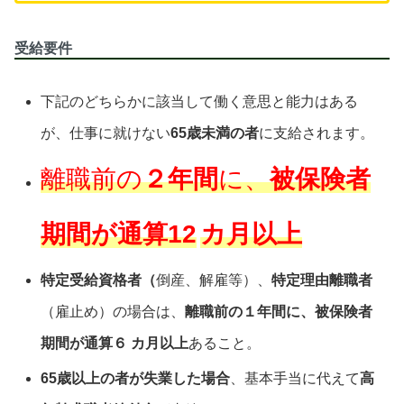
受給要件
下記のどちらかに該当して働く意思と能力はある
が、仕事に就けない
65歳未満の者
に支給されます。
離職前の
２年間
に、
被保険者
期間が通算12
カ月以上
特定受給資格者（
倒産、解雇等）、
特定理由離職者
（雇止め）の場合は
、
離職前の１年間に、被保険者
期間が通算６
カ月以上
あること。
65歳以上の者が失業した場合
、基本手当に代えて
高