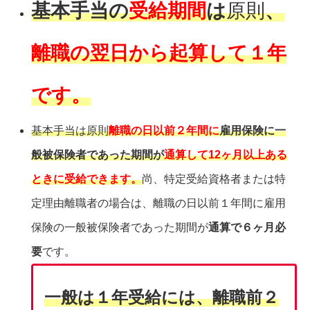
基本手当の
受給期間
は
原則
、
離職の翌日から起算して１年
です。
基本手当は原則
離職の日以前２年間に
雇用保険に一
般被保険者であった期間が
通算して12ヶ月以上ある
ときに受給できます。
尚、特定受給資格者または特
定理由離職者の場合は、離職の日以前１年間に雇用
保険の一般被保険者であった期間が
通算で６ヶ月必
要
です。
一般は１年受給には、離職前２