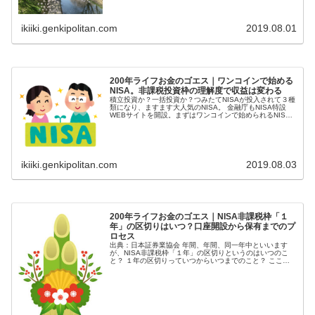
ikiiki.genkipolitan.com
2019.08.01
200年ライフお金のゴエス｜ワンコインで始める
NISA。非課税投資枠の理解度で収益は変わる
積立投資か？一括投資か？つみたてNISAが投入されて３種
類になり、ますます大人気のNISA。 金融庁もNISA特設
WEBサイトを開設。まずはワンコインで始められるNISA
で、トレーニング。 ポイントは、「非課税枠」の仕組みの
徹底理解...
ikiiki.genkipolitan.com
2019.08.03
200年ライフお金のゴエス｜NISA非課税枠「１
年」の区切りはいつ？口座開設から保有までのプ
ロセス
出典：日本証券業協会 年間、年間、同一年中といいます
が、NISA非課税枠「１年」の区切りというのはいつのこ
と？ １年の区切りっていつからいつまでのこと？ ここで
は、１年の「区切り」も含めて、はじめての口座開設から
保有までのプロセス...