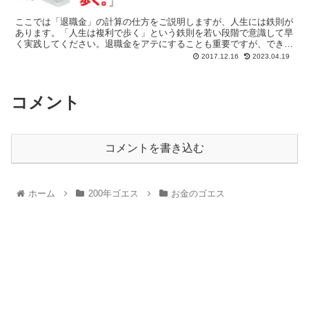
ここでは「退職金」の計算の仕方をご説明しますが、人生には鉄則が
あります。「人生は複利で歩く」という鉄則を若い段階で意識して早
く実践してください。退職金をアテにすることも重要ですが、できる
なら「おまけ」にできるような歩み方をしてください。詳しいコトは
2017.12.16
2023.04.19
ゲンキポリタン大学の無料講座でお伝えしています。
コメント
コメントを書き込む
ホーム
200年ゴエス
お金のゴエス