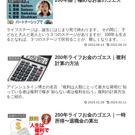
200年婚｜極めるお金のゴエス
お金のゴエス
ライフステージは、誕生にはじまり死で終わります。 その間に、子
どもと大人と老人という３つのステージがありますが、100年も生き
るとなれば、３つのステージで区切ることが、難しくなります。 さ
らに200年に向かって長寿になればなるほど、...
2022.08.14
2022.08.23
200年ライフお金のゴエス｜複利
資産形成
計算の方法
アインシュタイン博士の名言 『複利は人類にとって最大な発明だ 知
っている者は複利で稼ぎ 知らない者は複利を払う』複利の計算方法
をご紹介。
2024.01.26
2024.02.11
200年ライフお金のゴエス｜一時
お金のゴエス
所得〜退職金の算出