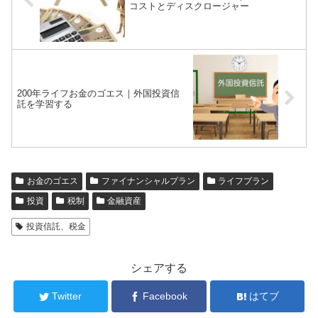
コストとディスクロージャー
200年ライフお金のゴエス｜外国投資信
託を学習する
お金のゴエス
ファイナンシャルプラン
ライフプラン
投資
税制
金融資産
投資信託、税金
シェアする
Twitter
Facebook
はてブ