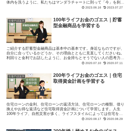
体内を洗うように、私たちはマンダラチャートに則って「今」を刹那
で使い切ります。つまりマンダラチャートは自分の最高の時間を生み
2023.06.16
2023.07.27
出す営みです。
100年ライフお金のゴエス｜貯蓄
お金のゴエス
型金融商品を学習する
ご紹介する貯蓄型金融商品は基本中の基本です。身近なものですが、
自分に合っているかどうか、その理由とともに見直してくださいね。
利回りと金利でお話したように、お金持ちとそうでない人の思考力や
行動力の違いはほんのわずかな違いです。お金には増やし方がありま
2020.07.10
2020.07.11
す。わずかな違いを思考回路に植え付けましょう！
200年ライフお金のゴエス｜住宅
お金のゴエス
取得資金計画を学習する
住宅ローンの金利、住宅ローンの返済方法、住宅ローンの種類、借り
換えやお得な返済など住宅取得資金計画について学習します。人生
100年ライフ、自然災害が多く、ライフスタイルによっては住宅を購
入がデメリットになることもあります。ライフスタイルを決心するに
2020.08.17
2020.08.29
あたって住宅取得資金計画の学習はとても重要です。