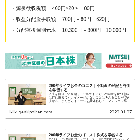
・源泉徴収税額 ＝400円×20％＝80円
・収益分配金手取額 ＝700円－80円＝620円
・分配落後個別元本 ＝10,300円－300円＝10,000円
200年ライフお金のゴエス｜不動産の登記と評価
を学習する
人生を自分で切り開く100年ライフで、不動産を持つ意味
は特に重要です。イメージがないことは考えることができ
ません。どんどんイメージを具体化して、マンション経営
をライフプランに組み込む。ただライフプランに書き入れ
ても、イメージがないので、考えるきっかけができないの
ikiiki.genkipolitan.com
2020.01.07
で、紙切れです。現実に引き寄せるようにしましょう。
200年ライフお金のゴエス｜株式を学習する
気づくことは学習のスタートです。自分の気づかないこと