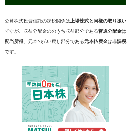
公募株式投資信託の課税関係は
上場株式と同様の取り扱い
ですが、収益分配金ののうち収益部分である
普通分配金
は
配当所得
、元本の払い戻し部分である
元本払戻金
は
非課税
です。