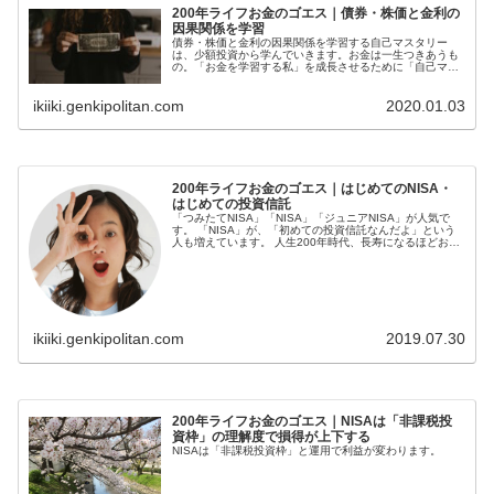
200年ライフお金のゴエス｜債券・株価と金利の
因果関係を学習
債券・株価と金利の因果関係を学習する自己マスタリー
は、少額投資から学んでいきます。お金は一生つきあうも
の。「お金を学習する私」を成長させるために「自己マス
タリー」の立場で、お金への在り方、国の財政が投資や株
価にどのように影響するのか因果関係を考えてみます。
ikiiki.genkipolitan.com
2020.01.03
200年ライフお金のゴエス｜はじめてのNISA・
はじめての投資信託
「つみたてNISA」「NISA」「ジュニアNISA」が人気で
す。 「NISA」が、「初めての投資信託なんだよ」という
人も増えています。 人生200年時代、長寿になるほどお金
が必要になります。 毎月決まった額だけ積立投資をす...
ikiiki.genkipolitan.com
2019.07.30
200年ライフお金のゴエス｜NISAは「非課税投
資枠」の理解度で損得が上下する
NISAは「非課税投資枠」と運用で利益が変わります。