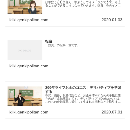
は学ぼうとしません。学ぶことでイメージができて、考え
ることができるようになっていきます。投資、株のイメー
ジはどうでしょう。怖いと思う人が多いのは、イメージが
メンタルモデルに執着して身動きできなくなるからです。
お金は複雑な因果関係で結ばれたシステム思考の典型的な
事例です。
ikiiki.genkipolitan.com
2020.01.03
投資
「投資」の記事一覧です。
ikiiki.genkipolitan.com
200年ライフお金のゴエス｜デリバティブを学習
する
株式、債券、投資信託など、お金を増やすための手段に使
うのが「金融商品」です。デリバティブ（Derivative）は、
これらの金融商品に派生して生まれる権利などを取引する
もので「金融派生商品」と呼ばれています。デリバティブ
は未来の不安をコントロールする目的で生まれた商品で
ikiiki.genkipolitan.com
2020.07.01
す。担保するといってもリスクがあるので賢く使いたいで
すね。