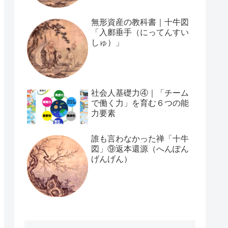
無形資産の教科書｜十牛図
「入鄽垂手（にってんすい
しゅ）」
社会人基礎力④｜「チーム
で働く力」を育む６つの能
力要素
誰も言わなかった禅「十牛
図」⑨返本還源（へんぽん
げんげん）