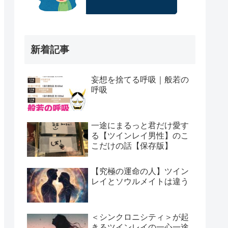
新着記事
妄想を捨てる呼吸｜般若の
呼吸
一途にまるっと君だけ愛す
る【ツインレイ男性】のこ
こだけの話【保存版】
【究極の運命の人】ツイン
レイとソウルメイトは違う
＜シンクロニシティ＞が起
きるツインレイの一心一途