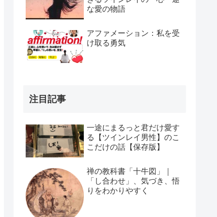
な愛の物語
アファメーション：私を受
け取る勇気
注目記事
一途にまるっと君だけ愛す
る【ツインレイ男性】のこ
こだけの話【保存版】
禅の教科書「十牛図」｜
「し合わせ」、気づき、悟
りをわかりやすく