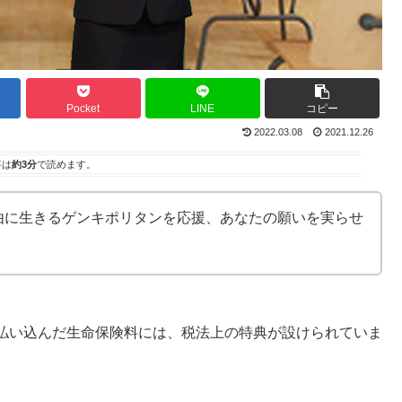
Pocket
LINE
コピー
2022.03.08
2021.12.26
事は
約3分
で読めます。
由に生きるゲンキポリタンを応援、あなたの願いを実らせ
払い込んだ生命保険料には、税法上の特典が設けられていま