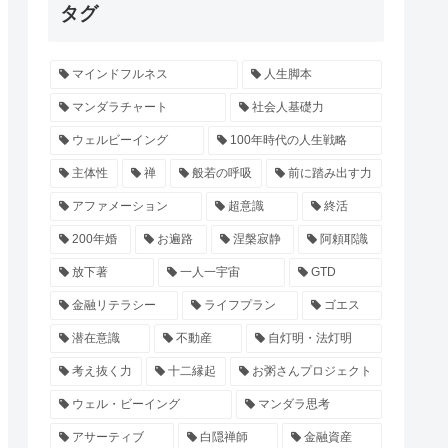
タグ
マインドフルネス
人生脚本
マンダラチャート
社会人基礎力
ウェルビーイング
100年時代の人生戦略
主体性
禅
般若の呼吸
前に踏み出す力
アファメーション
超意識
終活
200年婚
お遍路
涅槃寂静
阿頼耶識
放下著
一人一宇宙
GTD
金融リテラシー
ライフプラン
ゴエス
潜在意識
不動産
自灯明・法灯明
考え抜く力
十二縁起
お粥さんプロジェクト
ウェル・ビーイング
マンダラ思考
アサーティブ
白隠禅師
金融資産