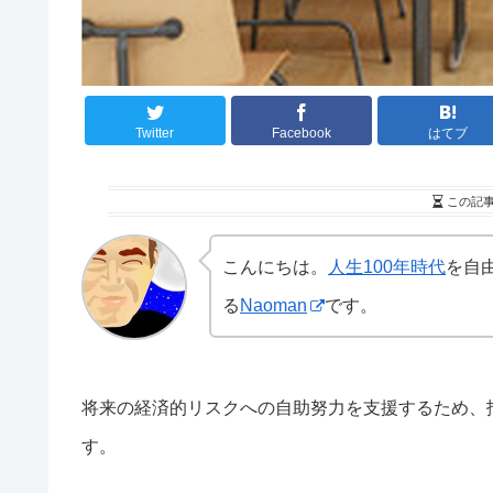
Twitter
Facebook
はてブ
この記
こんにちは。
人生100年時代
を自
る
Naoman
です。
将来の経済的リスクへの自助努力を支援するため、
す。