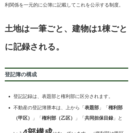
利関係を一元的に公簿に記載してこれを公示する制度。
土地は一筆ごと、建物は1棟ごと
に
記録される。
登記簿の構成
登記記録は、表題部と権利部に区分されます。
不動産の登記簿謄本は、上から
「
表題部
」「
権利部
（甲区）
」「
権利部（乙区）
」「
共同担保目録
」と
4部構成