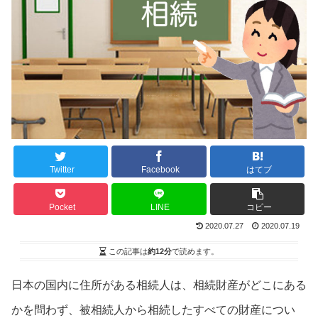
Twitter
Facebook
はてブ
Pocket
LINE
コピー
2020.07.27
2020.07.19
この記事は
約12分
で読めます。
日本の国内に住所がある相続人は、相続財産がどこにある
かを問わず、被相続人から相続したすべての財産につい