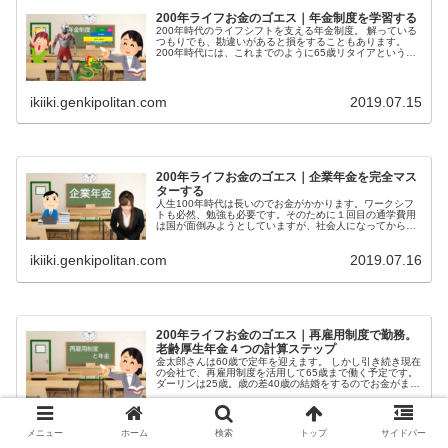
200年ライフお金のゴエス｜年金制度を学習する
200年時代のライフシフトを支える年金制度。 解っている
つもりでも、勘違いがあると損をすることもあります。
200年時代には、これまでのように65歳リタイアという考
え方は通用しません。 そこで従来以上に重みを増す年金。
...
ikiiki.genkipolitan.com
2019.07.15
200年ライフお金のゴエス｜企業年金を完全マス
ターする
人生100年時代は長いのでお金がかかります。ワークシフ
トも必然、勉強も必要です。そのために１回目の通学費用
は国が面倒みようとしていますが、社会人になってからは
才覚がモノをいいます。才覚を後押ししてくれるのがお
金。企業年金は軍資金と割り切る決断がエンドレスにワン
ikiiki.genkipolitan.com
2019.07.16
ダフルに繋がります。企業年金を完全マスター
200年ライフお金のゴエス｜再雇用制度で勤務。
老齢厚生年金４つの計算ステップ
金太郎さんは60歳で定年を迎えます。 しかし引き続き現在
の会社で、再雇用制度を活用して65歳まで働く予定です。
ダーリンは25歳。歳の差40歳の結婚をするのでお金がまだ
まだ必要です。 その場合、厚生年金保険に加入するので、
60歳前半の...
ikiiki.genkipolitan.com
2019.07.28
メニュー
ホーム
検索
トップ
サイドバー