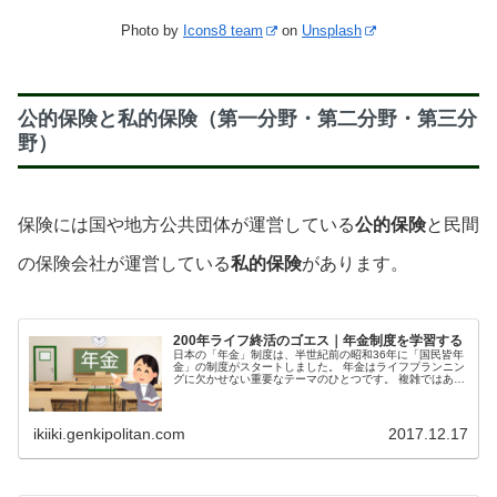
Photo by
Icons8 team
on
Unsplash
公的保険と私的保険（第一分野・第二分野・第三分
野）
保険には国や地方公共団体が運営している
公的保険
と民間
の保険会社が運営している
私的保険
があります。
200年ライフ終活のゴエス｜年金制度を学習する
日本の「年金」制度は、半世紀前の昭和36年に「国民皆年
金」の制度がスタートしました。 年金はライフプランニン
グに欠かせない重要なテーマのひとつです。 複雑ではある
けれど、終活に大切な「老齢年金」の仕組み理解し、一人
でも多くの方が安心、安...
ikiiki.genkipolitan.com
2017.12.17