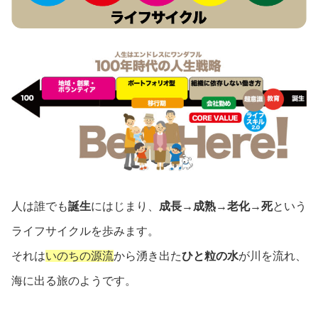
人は誰でも
誕生
にはじまり、
成長→成熟→老化→死
という
ライフサイクルを歩みます。
それは
いのちの源流
から湧き出た
ひと粒の水
が川を流れ、
海に出る旅のようです。